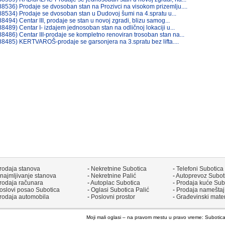
88536) Prodaje se dvosoban stan na Prozivci na visokom prizemlju....
88534) Prodaje se dvosoban stan u Dudovoj šumi na 4.spratu u...
88494) Centar III, prodaje se stan u novoj zgradi, blizu samog...
88489) Centar I- izdajem jednosoban stan na odličnoj lokaciji u...
88486) Centar III-prodaje se kompletno renoviran trosoban stan na...
88485) KERTVAROŠ-prodaje se garsonjera na 3.spratu bez lifta....
rodaja stanova
-
Nekretnine Subotica
-
Telefoni Subotica
znajmljivanje stanova
-
Nekretnine Palić
-
Autoprevoz Suboti
rodaja računara
-
Autoplac Subotica
-
Prodaja kuće Sub
oslovi posao Subotica
-
Oglasi Subotica Palić
-
Prodaja nameštaj
rodaja automobila
-
Poslovni prostor
-
Građevinski mater
Moji mali oglasi – na pravom mestu u pravo vreme: Subotica