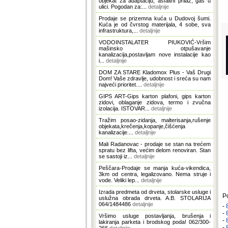
objekat za adaptaciju, asfaltni prilaz, gas u
ulici. Pogodan za:...
detaljnije
Prodaje se prizemna kuća u Dudovoj šumi.
Kuća je od čvrstog materijala, 4 sobe, sva
infrastruktura,...
detaljnije
VODOINSTALATER PIUKOVIĆ-Vršim
mašinsko otpušavanje
kanalizacija,postavljam nove instalacije kao
i...
detaljnije
DOM ZA STARE Kladomox Plus - Vaš Drugi
Dom! Vaše zdravlje, udobnost i sreća su nam
najveći prioritet....
detaljnije
GIPS ART-Gips karton plafoni, gips karton
zidovi, oblaganje zidova, termo i zvučna
izolacija. ISTOVAR...
detaljnije
Tražim posao-zidanja, malterisanja,rušenje
objekata,krečenja,kopanje,čišćenja
kanalizacije....
detaljnije
Mali Radanovac - prodaje se stan na trećem
spratu bez lifta, većim delom renoviran. Stan
se sastoji iz...
detaljnije
Peščara-Prodaje se manja kuća-vikendica,
3km od centra, legalizovano. Nema struje i
vode. Veliki lep...
detaljnije
Izrada predmeta od drveta, stolarske usluge i
P
uslužna obrada drveta. A.B. STOLARIJA
064/1484486
detaljnije
-
-
Vršimo usluge postavljanja, brušenja i
-
lakiranja parketa i brodskog poda! 062/300-
-