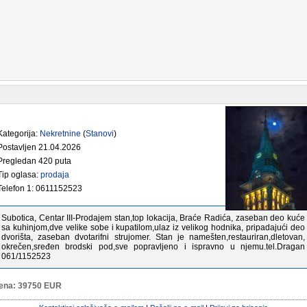
ategorija:
Nekretnine
(
Stanovi
)
ostavljen 21.04.2026
regledan 420 puta
ip oglasa:
prodaja
elefon 1: 0611152523
Subotica, Centar III-Prodajem stan,top lokacija, Braće Radića, zaseban deo kuće
sa kuhinjom,dve velike sobe i kupatilom,ulaz iz velikog hodnika, pripadajući deo
dvorišta, zaseban dvotarifni strujomer. Stan je namešten,restauriran,dletovan,
okrečen,sređen brodski pod,sve popravljeno i ispravno u njemu.tel.Dragan
061/1152523
ena: 39750 EUR