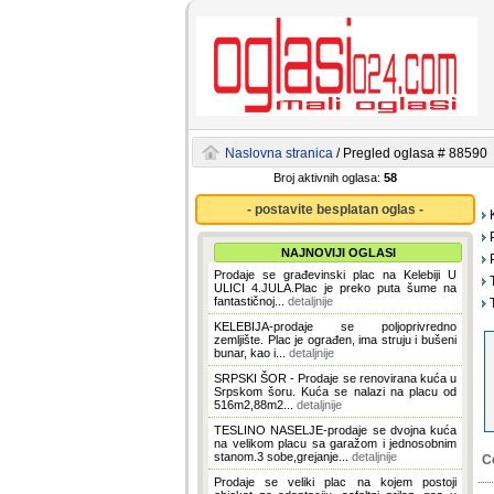
Naslovna stranica
/ Pregled oglasa # 88590
Broj aktivnih oglasa:
58
- postavite besplatan oglas -
K
P
NAJNOVIJI OGLASI
P
Prodaje se građevinski plac na Kelebiji U
T
ULICI 4.JULA.Plac je preko puta šume na
fantastičnoj...
detaljnije
T
KELEBIJA-prodaje se poljoprivredno
zemljište. Plac je ograđen, ima struju i bušeni
bunar, kao i...
detaljnije
SRPSKI ŠOR - Prodaje se renovirana kuća u
Srpskom šoru. Kuća se nalazi na placu od
516m2,88m2...
detaljnije
TESLINO NASELJE-prodaje se dvojna kuća
na velikom placu sa garažom i jednosobnim
stanom.3 sobe,grejanje...
detaljnije
C
Prodaje se veliki plac na kojem postoji