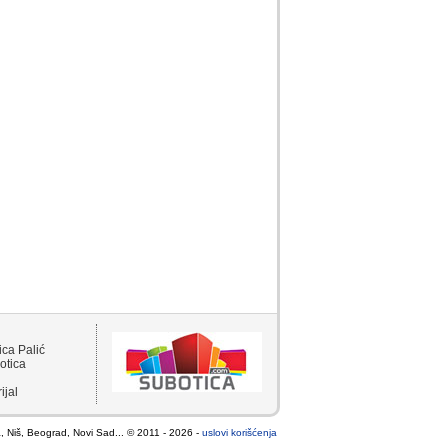
ca Palić
otica
ijal
, Niš, Beograd, Novi Sad... © 2011 - 2026 -
uslovi korišćenja