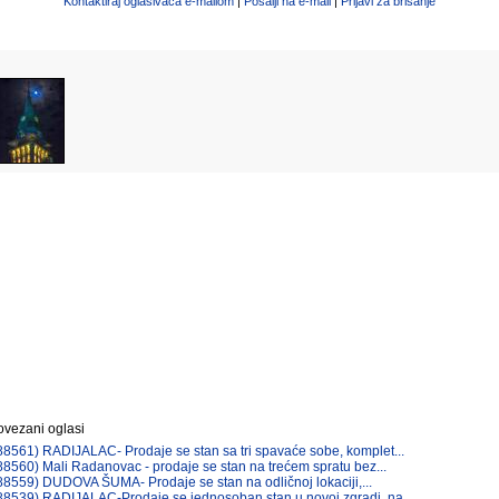
Kontaktiraj oglašivača e-mailom
|
Pošalji na e-mail
|
Prijavi za brisanje
ovezani oglasi
88561) RADIJALAC- Prodaje se stan sa tri spavaće sobe, komplet...
88560) Mali Radanovac - prodaje se stan na trećem spratu bez...
88559) DUDOVA ŠUMA- Prodaje se stan na odličnoj lokaciji,...
88539) RADIJALAC-Prodaje se jednosoban stan u novoj zgradi, na...