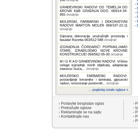
266
detaljnije
-
GRAĐEVINSKI RADOVI OD TEMELJA DO
-
KROVA! K&B GRADNJA DOO. 069/14-34-
-
855
detaljnije
-
-
MOLERSKI, FARBARSKI I DEKORATIVNI
RADOVI! MARTON MOLER 069/197-22-11
-
detaljnije
Gipsana dekoracija unutrašnjih prostorija i
fasada! Rozetta 063/512-588
detaljnije
IZGRADNJA ČORDARIĆ! POPRAVLJAMO
STARE, IZRAĐUJEMO NOVE KROVNE
KONSTRUKCIJE! 069/562-05-00
detaljnije
M I G R A D GRAĐEVINSKI RADOVI. Vršimo
usluge izgradnje novih objekata, adaptacija
stanova i kuća,...
detaljnije
MOLERSKO FARBARSKI RADOVI-
postavljanje keramike i laminata, gipsarski
radovi, renoviranje poslovnih...
detaljnije
...
pogledaj ostale oglase »
Postavite besplatan oglas
-
P
Pretražujte oglase
-
I
Reklamirajte se na sajtu
-
P
Kontaktirajte nas
-
P
-
P