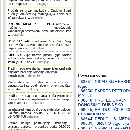
objekat za adaptaciju, asfaltni prilaz, gas u
ulici. Pogodan za:...
detaljnije
Prodaje se prizemna kuća u Dudovoj šumi.
Kuća je od čvrstog materijala, 4 sobe, sva
infrastruktura,...
detaljnije
VODOINSTALATER PIUKOVIĆ-Vršim
mašinsko otpušavanje
kanalizacija,postavljam nove instalacije kao
i...
detaljnije
DOM ZA STARE Kladomox Plus - Vaš Drugi
Dom! Vaše zdravlje, udobnost i sreća su nam
najveći prioritet....
detaljnije
GIPS ART-Gips karton plafoni, gips karton
zidovi, oblaganje zidova, termo i zvučna
izolacija. ISTOVAR...
detaljnije
Tražim posao-zidanja, malterisanja,rušenje
objekata,krečenja,kopanje,čišćenja
Povezani oglasi
kanalizacije....
detaljnije
-
88651) NIKAD NIJE KASNO 
Mali Radanovac - prodaje se stan na trećem
spratu bez lifta, većim delom renoviran. Stan
toga...
se sastoji iz...
detaljnije
-
88650) EXPRES RESTOR
MATIJE...
Peščara-Prodaje se manja kuća-vikendica,
3km od centra, legalizovano. Nema struje i
-
88648) PROFESIONALNI 
vode. Veliki lep...
detaljnije
DONOSIMO-DUBINSKO...
-
88645) PREDUZEĆE REC
Izrada predmeta od drveta, stolarske usluge i
uslužna obrada drveta. A.B. STOLARIJA
CENAMA staro...
064/1484486
detaljnije
-
88644) PEDI CLUB- MEDICIN
-
88639) "BRUNO" Agencija z
Vršimo usluge postavljanja, brušenja i
lakiranja parketa i brodskog poda! 062/300-
-
88637) VRŠIM OTVARAN