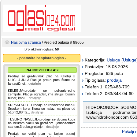
Naslovna stranica
/ Pregled oglasa # 88605
Broj aktivnih oglasa:
58
- postavite besplatan oglas -
Kategorija:
Usluge
(
Usluge
Postavljen 15.05.2026
NAJNOVIJI OGLASI
Pregledan 636 puta
Prodaje se građevinski plac na Kelebiji U
Tip oglasa:
prodaja
ULICI 4.JULA.Plac je preko puta šume na
fantastičnoj...
detaljnije
Telefon 1: 025/483-709
KELEBIJA-prodaje se poljoprivredno
Telefon 2: 063/848-04-60
zemljište. Plac je ograđen, ima struju i bušeni
bunar, kao i...
detaljnije
SRPSKI ŠOR - Prodaje se renovirana kuća u
HIDROKONDOR SOBMOR- Iz
Srpskom šoru. Kuća se nalazi na placu od
Izolacija podruma,
516m2,88m2...
detaljnije
www.hidrokondor.com 063
TESLINO NASELJE-prodaje se dvojna kuća
na velikom placu sa garažom i jednosobnim
stanom.3 sobe,grejanje...
detaljnije
Pošalji 
Prodaje se veliki plac na kojem postoji