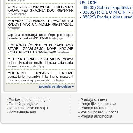
266
detaljnije
USLUGE
GRAĐEVINSKI RADOVI OD TEMELJA DO
-
88633) Sobna i kupatilska 
KROVA! K&B GRADNJA DOO. 069/14-34-
-
88632) R O L O M O N T- ro
855
detaljnije
-
88629) Prodaja klima uređa
MOLERSKI, FARBARSKI I DEKORATIVNI
RADOVI! MARTON MOLER 069/197-22-11
detaljnije
Gipsana dekoracija unutrašnjih prostorija i
fasada! Rozetta 063/512-588
detaljnije
IZGRADNJA ČORDARIĆ! POPRAVLJAMO
STARE, IZRAĐUJEMO NOVE KROVNE
KONSTRUKCIJE! 069/562-05-00
detaljnije
M I G R A D GRAĐEVINSKI RADOVI. Vršimo
usluge izgradnje novih objekata, adaptacija
stanova i kuća,...
detaljnije
MOLERSKO FARBARSKI RADOVI-
postavljanje keramike i laminata, gipsarski
radovi, renoviranje poslovnih...
detaljnije
...
pogledaj ostale oglase »
Postavite besplatan oglas
-
Prodaja stanova
Pretražujte oglase
-
Iznajmljivanje stanova
Reklamirajte se na sajtu
-
Prodaja računara
Kontaktirajte nas
-
Poslovi posao Subotica
-
Prodaja automobila