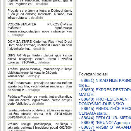
objekat za adaptaciju, asfaltni prilaz, gas u
ulici. Pogodan za:...
detaljnije
Prodaje se prizemna kuća u Dudovoj šumi.
Kuća je od čvrstog materijala, 4 sobe, sva
infrastruktura,...
detaljnije
VODOINSTALATER PIUKOVIĆ-Vršim
mašinsko otpušavanje
kanalizacija,postavljam nove instalacije kao
i...
detaljnije
DOM ZA STARE Kladomox Plus - Vaš Drugi
Dom! Vaše zdravlje, udobnost i sreća su nam
najveći prioritet....
detaljnije
GIPS ART-Gips karton plafoni, gips karton
zidovi, oblaganje zidova, termo i zvučna
izolacija. ISTOVAR...
detaljnije
Tražim posao-zidanja, malterisanja,rušenje
objekata,krečenja,kopanje,čišćenja
Povezani oglasi
kanalizacije....
detaljnije
-
88651) NIKAD NIJE KASNO 
Mali Radanovac - prodaje se stan na trećem
toga...
spratu bez lifta, većim delom renoviran. Stan
-
88650) EXPRES RESTOR
se sastoji iz...
detaljnije
MATIJE...
Peščara-Prodaje se manja kuća-vikendica,
-
88648) PROFESIONALNI 
3km od centra, legalizovano. Nema struje i
DONOSIMO-DUBINSKO...
vode. Veliki lep...
detaljnije
-
88645) PREDUZEĆE REC
Izrada predmeta od drveta, stolarske usluge i
CENAMA staro...
uslužna obrada drveta. A.B. STOLARIJA
064/1484486
detaljnije
-
88644) PEDI CLUB- MEDICIN
-
88639) "BRUNO" Agencija z
Vršimo usluge postavljanja, brušenja i
-
88637) VRŠIM OTVARAN
lakiranja parketa i brodskog poda! 062/300-