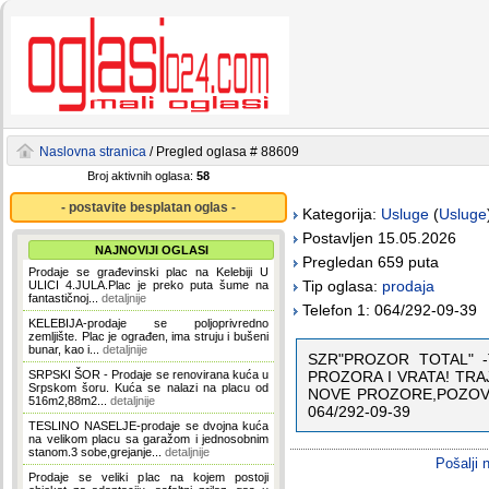
Naslovna stranica
/ Pregled oglasa # 88609
Broj aktivnih oglasa:
58
- postavite besplatan oglas -
Kategorija:
Usluge
(
Usluge
Postavljen 15.05.2026
NAJNOVIJI OGLASI
Pregledan 659 puta
Prodaje se građevinski plac na Kelebiji U
Tip oglasa:
prodaja
ULICI 4.JULA.Plac je preko puta šume na
fantastičnoj...
detaljnije
Telefon 1: 064/292-09-39
KELEBIJA-prodaje se poljoprivredno
zemljište. Plac je ograđen, ima struju i bušeni
bunar, kao i...
detaljnije
SZR"PROZOR TOTAL" -
SRPSKI ŠOR - Prodaje se renovirana kuća u
PROZORA I VRATA! TRA
Srpskom šoru. Kuća se nalazi na placu od
NOVE PROZORE,POZOVITE
516m2,88m2...
detaljnije
064/292-09-39
TESLINO NASELJE-prodaje se dvojna kuća
na velikom placu sa garažom i jednosobnim
stanom.3 sobe,grejanje...
detaljnije
Pošalji 
Prodaje se veliki plac na kojem postoji