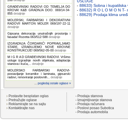
266
detaljnije
USLUGE
-
88633) Sobna i kupatilska 
GRAĐEVINSKI RADOVI OD TEMELJA DO
-
88632) R O L O M O N T- ro
KROVA! K&B GRADNJA DOO. 069/14-34-
855
detaljnije
-
88629) Prodaja klima uređa
MOLERSKI, FARBARSKI I DEKORATIVNI
RADOVI! MARTON MOLER 069/197-22-11
detaljnije
Gipsana dekoracija unutrašnjih prostorija i
fasada! Rozetta 063/512-588
detaljnije
IZGRADNJA ČORDARIĆ! POPRAVLJAMO
STARE, IZRAĐUJEMO NOVE KROVNE
KONSTRUKCIJE! 069/562-05-00
detaljnije
M I G R A D GRAĐEVINSKI RADOVI. Vršimo
usluge izgradnje novih objekata, adaptacija
stanova i kuća,...
detaljnije
MOLERSKO FARBARSKI RADOVI-
postavljanje keramike i laminata, gipsarski
radovi, renoviranje poslovnih...
detaljnije
...
pogledaj ostale oglase »
Postavite besplatan oglas
-
Prodaja stanova
Pretražujte oglase
-
Iznajmljivanje stanova
Reklamirajte se na sajtu
-
Prodaja računara
Kontaktirajte nas
-
Poslovi posao Subotica
-
Prodaja automobila