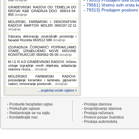
-
79653) Prodajem dva očuvan
266
detaljnije
-
79561) Vrsimo svih vrsta ke
GRAĐEVINSKI RADOVI OD TEMELJA DO
-
79313) Prodajem poslovni in
KROVA! K&B GRADNJA DOO. 069/14-34-
855
detaljnije
MOLERSKI, FARBARSKI I DEKORATIVNI
RADOVI! MARTON MOLER 069/197-22-11
detaljnije
Gipsana dekoracija unutrašnjih prostorija i
fasada! Rozetta 063/512-588
detaljnije
IZGRADNJA ČORDARIĆ! POPRAVLJAMO
STARE, IZRAĐUJEMO NOVE KROVNE
KONSTRUKCIJE! 069/562-05-00
detaljnije
M I G R A D GRAĐEVINSKI RADOVI. Vršimo
usluge izgradnje novih objekata, adaptacija
stanova i kuća,...
detaljnije
MOLERSKO FARBARSKI RADOVI-
postavljanje keramike i laminata, gipsarski
radovi, renoviranje poslovnih...
detaljnije
...
pogledaj ostale oglase »
Postavite besplatan oglas
-
Prodaja stanova
Pretražujte oglase
-
Iznajmljivanje stanova
Reklamirajte se na sajtu
-
Prodaja računara
Kontaktirajte nas
-
Poslovi posao Subotica
-
Prodaja automobila