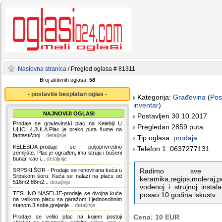
Naslovna stranica
/ Pregled oglasa # 81311
Broj aktivnih oglasa:
58
- postavite besplatan oglas -
Kategorija:
Građevina
(
Pos
inventar
)
NAJNOVIJI OGLASI
Postavljen 30.10.2017
Prodaje se građevinski plac na Kelebiji U
Pregledan 2859 puta
ULICI 4.JULA.Plac je preko puta šume na
fantastičnoj...
detaljnije
Tip oglasa:
prodaja
KELEBIJA-prodaje se poljoprivredno
Telefon 1: 0637277131
zemljište. Plac je ograđen, ima struju i bušeni
bunar, kao i...
detaljnije
SRPSKI ŠOR - Prodaje se renovirana kuća u
Radimo sve vrs
Srpskom šoru. Kuća se nalazi na placu od
keramika,regips,moleraj,
516m2,88m2...
detaljnije
vodenoj i strujnoj insta
TESLINO NASELJE-prodaje se dvojna kuća
posao 10 godina iskustv.
na velikom placu sa garažom i jednosobnim
stanom.3 sobe,grejanje...
detaljnije
Cena: 10 EUR
Prodaje se veliki plac na kojem postoji