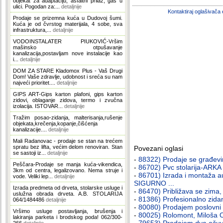
objekat za adaptaciju, asfaltni prilaz, gas u
ulici. Pogodan za:...
detaljnije
Kontaktiraj oglašivača
Prodaje se prizemna kuća u Dudovoj šumi.
Kuća je od čvrstog materijala, 4 sobe, sva
infrastruktura,...
detaljnije
VODOINSTALATER PIUKOVIĆ-Vršim
mašinsko otpušavanje
kanalizacija,postavljam nove instalacije kao
i...
detaljnije
DOM ZA STARE Kladomox Plus - Vaš Drugi
Dom! Vaše zdravlje, udobnost i sreća su nam
najveći prioritet....
detaljnije
GIPS ART-Gips karton plafoni, gips karton
zidovi, oblaganje zidova, termo i zvučna
izolacija. ISTOVAR...
detaljnije
Tražim posao-zidanja, malterisanja,rušenje
objekata,krečenja,kopanje,čišćenja
kanalizacije....
detaljnije
Mali Radanovac - prodaje se stan na trećem
spratu bez lifta, većim delom renoviran. Stan
Povezani oglasi
se sastoji iz...
detaljnije
-
88322) Prodaje se građevins
Peščara-Prodaje se manja kuća-vikendica,
-
86702) Pvc stolarija-AR
3km od centra, legalizovano. Nema struje i
-
86701) Izrada i montaža
vode. Veliki lep...
detaljnije
SIGURNO ...
Izrada predmeta od drveta, stolarske usluge i
-
86470) Približava se zima
uslužna obrada drveta. A.B. STOLARIJA
-
81386) Profesionalno zid
064/1484486
detaljnije
-
80080) Prodajem poslovni in
Vršimo usluge postavljanja, brušenja i
-
80025) Rolomont, Miloša Ob
lakiranja parketa i brodskog poda! 062/300-