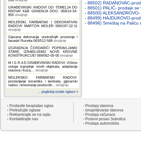
266
detaljnije
-
88502) RADANOVAC-prodaje
GRAĐEVINSKI RADOVI OD TEMELJA DO
-
88501) PALIĆ- prodaje se ve
KROVA! K&B GRADNJA DOO. 069/14-34-
-
88500) ALEKSANDROVO- pro
855
detaljnije
-
88499) HAJDUKOVO-prodaje 
MOLERSKI, FARBARSKI I DEKORATIVNI
-
88496) Smeštaj na Paliću s
RADOVI! MARTON MOLER 069/197-22-11
detaljnije
Gipsana dekoracija unutrašnjih prostorija i
fasada! Rozetta 063/512-588
detaljnije
IZGRADNJA ČORDARIĆ! POPRAVLJAMO
STARE, IZRAĐUJEMO NOVE KROVNE
KONSTRUKCIJE! 069/562-05-00
detaljnije
M I G R A D GRAĐEVINSKI RADOVI. Vršimo
usluge izgradnje novih objekata, adaptacija
stanova i kuća,...
detaljnije
MOLERSKO FARBARSKI RADOVI-
postavljanje keramike i laminata, gipsarski
radovi, renoviranje poslovnih...
detaljnije
...
pogledaj ostale oglase »
Postavite besplatan oglas
-
Prodaja stanova
Pretražujte oglase
-
Iznajmljivanje stanova
Reklamirajte se na sajtu
-
Prodaja računara
Kontaktirajte nas
-
Poslovi posao Subotica
-
Prodaja automobila