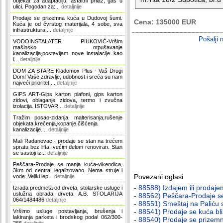
objekat za adaptaciju, asfaltni prilaz, gas u
ulici. Pogodan za:...
detaljnije
Prodaje se prizemna kuća u Dudovoj šumi.
Cena: 135000 EUR
Kuća je od čvrstog materijala, 4 sobe, sva
infrastruktura,...
detaljnije
Pošalji 
VODOINSTALATER PIUKOVIĆ-Vršim
mašinsko otpušavanje
kanalizacija,postavljam nove instalacije kao
i...
detaljnije
DOM ZA STARE Kladomox Plus - Vaš Drugi
Dom! Vaše zdravlje, udobnost i sreća su nam
najveći prioritet....
detaljnije
GIPS ART-Gips karton plafoni, gips karton
zidovi, oblaganje zidova, termo i zvučna
izolacija. ISTOVAR...
detaljnije
Tražim posao-zidanja, malterisanja,rušenje
objekata,krečenja,kopanje,čišćenja
kanalizacije....
detaljnije
Mali Radanovac - prodaje se stan na trećem
spratu bez lifta, većim delom renoviran. Stan
se sastoji iz...
detaljnije
Peščara-Prodaje se manja kuća-vikendica,
3km od centra, legalizovano. Nema struje i
Povezani oglasi
vode. Veliki lep...
detaljnije
-
88588) Izdajem ili prodajem 
Izrada predmeta od drveta, stolarske usluge i
uslužna obrada drveta. A.B. STOLARIJA
-
88562) Peščara-Prodaje se
064/1484486
detaljnije
-
88551) Smeštaj na Paliću s
-
88541) Prodaje se kuća bl
Vršimo usluge postavljanja, brušenja i
lakiranja parketa i brodskog poda! 062/300-
-
88540) Prodaje se prizemn