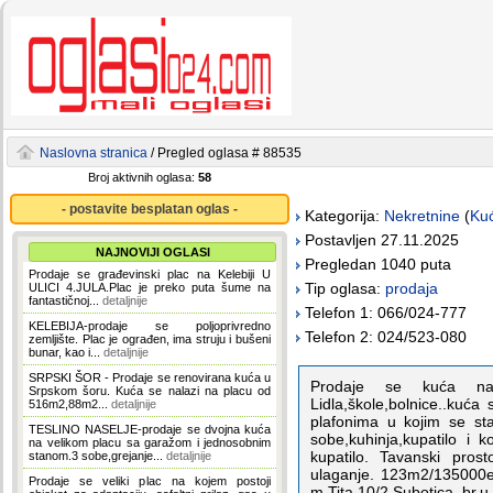
Naslovna stranica
/ Pregled oglasa # 88535
Broj aktivnih oglasa:
58
- postavite besplatan oglas -
Kategorija:
Nekretnine
(
Ku
Postavljen 27.11.2025
NAJNOVIJI OGLASI
Pregledan 1040 puta
Prodaje se građevinski plac na Kelebiji U
Tip oglasa:
prodaja
ULICI 4.JULA.Plac je preko puta šume na
fantastičnoj...
detaljnije
Telefon 1: 066/024-777
KELEBIJA-prodaje se poljoprivredno
Telefon 2: 024/523-080
zemljište. Plac je ograđen, ima struju i bušeni
bunar, kao i...
detaljnije
SRPSKI ŠOR - Prodaje se renovirana kuća u
Prodaje se kuća na 
Srpskom šoru. Kuća se nalazi na placu od
Lidla,škole,bolnice..kuća
516m2,88m2...
detaljnije
plafonima u kojim se st
TESLINO NASELJE-prodaje se dvojna kuća
sobe,kuhinja,kupatilo i k
na velikom placu sa garažom i jednosobnim
kupatilo. Tavanski pros
stanom.3 sobe,grejanje...
detaljnije
ulaganje. 123m2/135000e
Prodaje se veliki plac na kojem postoji
m.Tita 10/2 Subotica, br.u